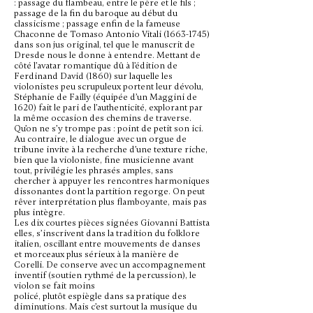
: passage du flambeau, entre le père et le fils ;
passage de la fin du baroque au début du
classicisme ; passage enfin de la fameuse
Chaconne de Tomaso Antonio Vitali
(1663-1745)
dans son jus original, tel que le manuscrit de
Dresde nous le donne à entendre. Mettant de
côté l’avatar romantique dû à l’édition de
Ferdinand David (1860) sur laquelle les
violonistes peu scrupuleux portent leur dévolu,
Stéphanie de Failly (équipée d’un Maggini de
1620) fait le pari de l’authenticité, explorant par
la même occasion des chemins de traverse.
Qu’on ne s’y trompe pas : point de petit son ici.
Au contraire, le dialogue avec un orgue de
tribune invite à la recherche d’une texture riche,
bien que la violoniste, fine musicienne avant
tout, privilégie les phrasés amples, sans
chercher à appuyer les rencontres harmoniques
dissonantes dont la partition regorge. On peut
rêver interprétation plus flamboyante, mais pas
plus intègre.
Les dix courtes pièces signées Giovanni Battista
elles, s’inscrivent dans la tradition du folklore
italien, oscillant entre mouvements de danses
et morceaux plus sérieux à la manière de
Corelli. De conserve avec un accompagnement
inventif (soutien rythmé de la percussion), le
violon se fait moins
policé, plutôt espiègle dans sa pratique des
diminutions. Mais c’est surtout la musique du