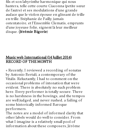
fils et son labyrinthe harmonique qui nous
hantera, telle cette courte Ciaconna (petite sœur
de l’autre) et ses modulations d’une grande
audace que le violon épouse en glissant de trille
en trille. Stéphanie de Failly, jamais
ostentatoire, et l’Ensemble Clematis, emprunts
d’une joyeuse folie, signent là leur meilleur
disque. (
Jérémie Bigorie
)
Music web International (14 Juillet 2014)
RECORD OF THE MONTH
« Recently, I reviewed a recording of sonatas
by Antonio Bertali, a contemporary of the
Vitalis. Reluctantly, I had to comment on the
occasional problems of intonation that were
evident. There is absolutely no such problem
here. Every performer is totally secure. There
is no harshness in the bowings, and the tempos
are well judged, and never rushed, a failing of
some historically informed Baroque
performers.
The notes are a model of informed clarity that
other labels would do well to consider. From
what I imagine is a relatively small pool of
information about these composers, Jérôme