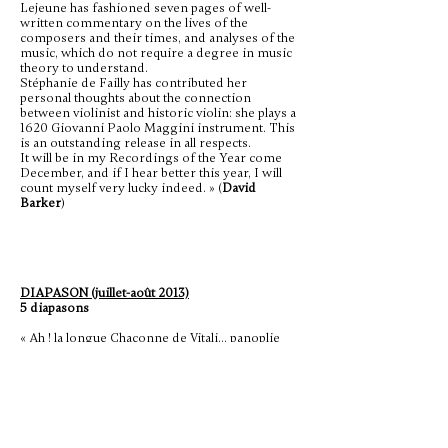
Lejeune has fashioned seven pages of well-
written commentary on the lives of the
composers and their times, and analyses of the
music, which do not require a degree in music
theory to understand.
Stéphanie de Failly has contributed her
personal thoughts about the connection
between violinist and historic violin: she plays a
1620 Giovanni Paolo Maggini instrument. This
is an outstanding release in all respects.
It will be in my Recordings of the Year come
December, and if I hear better this year, I will
count myself very lucky indeed. » (
David
Barker
)
DIAPASON (juillet-août 2013)
5 diapasons
« Ah ! la longue Chaconne de Vitali… panoplie
redoutable pour faire chavirer le public sous
son lyrisme alangui ! Stéphanie de Failly et
Clematis sont venus relire à la lumière des
usages baroques cette grande sœur de l’Adagio
d’Albinoni dont les romantiques ont fait leur
miel avec l’édition de Ferdinand David, vers
1860… …Vital ou pas ? Oui, répond Lejeune, en