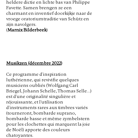
heldere dictie en lichte bas van Philippe
Favette. Samen brengen ze een
charmant en inventief doorkijkje naar de
vroege oratoriumtraditie van Schütz en
zijn navolgers.
(
Marnix Bilderbeek
)
Musikzen (décembre 2022)
Ce p
rogramme d’inspiration
luthérienne, qui revivifie quelques
musiciens oubliés (Wolfgang Carl
Briegel, Johann Schelle, Thomas Selle…)
est d’une originalité singulière
et
réjouissante, et l’utilisation
d’instruments rares aux timbres variés
(tourneront,
bombarde suprano,
bombarde basse et même zymbelstern
pour les clochettes qui
marquent la joie
de Noël) apporte des couleurs
chatoyantes.