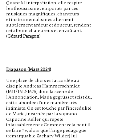
Quant à l’interprétation,
elle respire
l’enthousiasme : emportés par ces
musiques magnifiques, chanteurs
et
instrumentalismes alternent
subtilement ardeur et douceur, rendent
cet album
chaleureux et envoûtant.
(
Gérard Pangon
)
Diapason (Mars 2024)
Une place de choix est accordée au
disciple Andreas Hammerschmidt
(1611/1612-1675) dont la scène de
l’Annonciation, Maria gegrüsset seist du,
est ici abordée d’une manière très
intimiste. On est touché par l’incrédulité
de Marie, incarnée par la soprano
Capucine Keller, qui répète
inlassablement « Comment cela peut-il
se faire ? », alors que l’ange pédagogue
(remarquable Zachary Wilder) lui