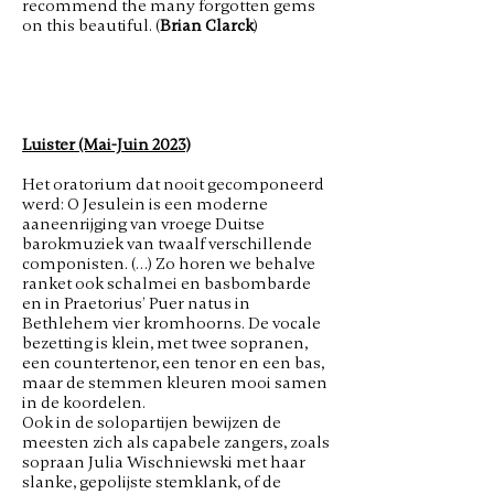
recommend the many forgotten gems
on this beautiful. (
Brian Clarck
)
Luister (Mai-Juin 2023)
Het oratorium dat nooit gecomponeerd
werd: O Jesulein is een moderne
aaneenrijging van vroege Duitse
barokmuziek van twaalf verschillende
componisten. (…) Zo horen we behalve
ranket ook schalmei en basbombarde
en in Praetorius’ Puer natus in
Bethlehem vier kromhoorns. De vocale
bezetting is klein, met twee sopranen,
een countertenor, een tenor en een bas,
maar de stemmen kleuren mooi samen
in de koordelen.
Ook in de solopartijen bewijzen de
meesten zich als capabele zangers, zoals
sopraan Julia Wischniewski met haar
slanke, gepolijste stemklank, of de