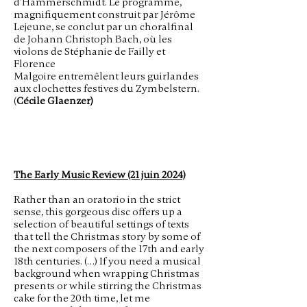
d’Hammerschmidt. Le programme,
magnifiquement construit par Jérôme
Lejeune, se conclut par un choralfinal
de Johann Christoph Bach, où les
violons de Stéphanie de Failly et
Florence
Malgoire entremêlent leurs guirlandes
aux clochettes festives du Zymbelstern.
(
Cécile Glaenzer)
The Early Music Review (21 juin 2024)
Rather than an oratorio in the strict
sense, this gorgeous disc offers up a
selection of beautiful settings of texts
that tell the Christmas story by some of
the next composers of the 17th and early
18th centuries. (…) If you need a musical
background when wrapping Christmas
presents or while stirring the Christmas
cake for the 20th time, let me