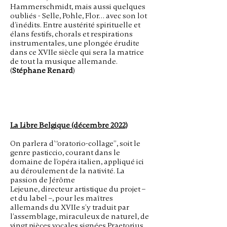
Hammerschmidt, mais aussi quelques
oubliés - Selle, Pohle, Flor… avec son lot
d’inédits. Entre austérité spirituelle et
élans festifs, chorals et respirations
instrumentales, une plongée érudite
dans ce XVIIe siècle qui sera la matrice
de tout la musique allemande.
(
Stéphane Renard
)
La Libre Belgique (décembre 2022)
On parlera d’“oratorio-collage”, soit le
genre pasticcio, courant dans le
domaine de l’opéra italien, appliqué ici
au déroulement de la nativité. La
passion de Jérôme
Lejeune, directeur artistique du projet –
et du label –, pour les maîtres
allemands du XVIIe s’y traduit par
l’assemblage, miraculeux de naturel, de
vingt pièces vocales signées Praetorius,