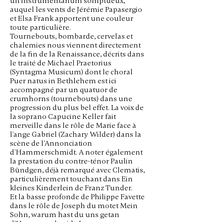
un instrumentarium somptueux,
auquel les vents de Jérémie Papasergio
et Elsa Frank apportent une couleur
toute particulière.
Tournebouts, bombarde, cervelas et
chalemies nous viennent directement
de la fin de la Renaissance, décrits dans
le traité de Michael Praetorius
(Syntagma Musicum) dont le choral
Puer natus in Bethlehem est ici
accompagné par un quatuor de
crumhorns (tournebouts) dans une
progression du plus bel effet. La voix de
la soprano Capucine Keller fait
merveille dans le rôle de Marie face à
l’ange Gabriel (Zachary Wilder) dans la
scène de l’Annonciation
d’Hammerschmidt. A noter également
la prestation du contre-ténor Paulin
Bündgen, déjà remarqué avec Clematis,
particulièrement touchant dans Ein
kleines Kinderlein de Franz Tunder.
Et la basse profonde de Philippe Favette
dans le rôle de Joseph du motet Mein
Sohn, warum hast du uns getan