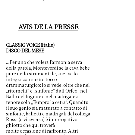
AVIS DE LA PRESSE
CLASSIC VOICE (Italie)
DISCO DEL MESE
... Per uno che volera l’armonia serva
della parola, Monteverdi se la cava bebe
pure nello strumentale, anzi ve lo
integra con sicuro tocco
drammaturgico: lo si vede, oltre che nel
„ritornelli“ e „sinfonie“ d’all’Orfeo , nel
Ballo del Ingrate e nel madrigale a
tenore solo „Tempro la cetra“. Quandtu
il suo genio sia maturato a contatto di
sinfonie, balletti e madrigali del collega
Rossi (o viceversa) è interrogativo
ghiotto che qui troverà
molte occasione di raffronto. Altri