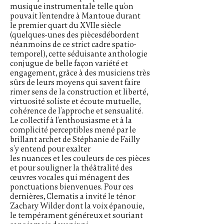
musique instrumentale telle qu’on
pouvait l’entendre à Mantoue durant
le premier quart du XVIIe siècle
(quelques-unes des piècesdébordent
néanmoins de ce strict cadre spatio-
temporel), cette séduisante anthologie
conjugue de belle façon variété et
engagement, grâce à des musiciens très
sûrs de leurs moyens qui savent faire
rimer sens de la construction et liberté,
virtuosité soliste et écoute mutuelle,
cohérence de l’approche et sensualité.
Le collectif à l’enthousiasme et à la
complicité perceptibles mené par le
brillant archet de Stéphanie de Failly
s’y entend pour exalter
les nuances et les couleurs de ces pièces
et pour souligner la théâtralité des
œuvres vocales qui ménagent des
ponctuations bienvenues. Pour ces
dernières, Clematis a invité le ténor
Zachary Wilder dont la voix épanouie,
le tempérament généreux et souriant