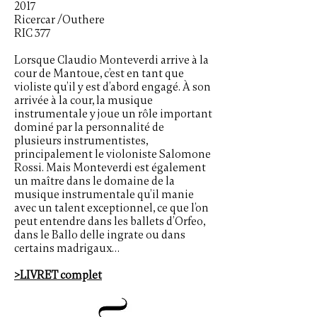
2017
Ricercar /Outhere
RIC 377
Lorsque Claudio Monteverdi arrive à la
cour de Mantoue, c’est en tant que
violiste qu’il y est d’abord engagé. À son
arrivée à la cour, la musique
instrumentale y joue un rôle important
dominé par la personnalité de
plusieurs instrumentistes,
principalement le violoniste Salomone
Rossi. Mais Monteverdi est également
un maître dans le domaine de la
musique instrumentale qu’il manie
avec un talent exceptionnel, ce que l’on
peut entendre dans les ballets d’Orfeo,
dans le Ballo delle ingrate ou dans
certains madrigaux…
>LIVRET complet