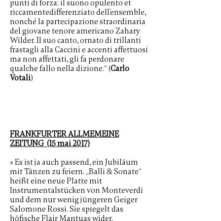
punti di forza: il suono opulento et
riccamentedifferenziato dell’ensemble,
nonché la partecipazione straordinaria
del giovane tenore americano Zahary
Wilder. Il suo canto, ornato di trillanti
frastagli alla Caccini e accenti affettuosi
ma non affettati, gli fa perdonare
qualche fallo nella dizione.“ (
Carlo
Votali
)
FRANKFURTER ALLMEMEINE
ZEITUNG (15 mai 2017)
« Es ist ja auch passend, ein Jubiläum
mit Tänzen zu feiern. „Balli & Sonate“
heißt eine neue Platte mit
Instrumentalstücken von Monteverdi
und dem nur wenig jüngeren Geiger
Salomone Rossi. Sie spiegelt das
höfische Flair Mantuas wider.