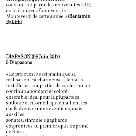
convaincant parmi les nouveautés 2017,
en liaison avec l’anniversaire
Monteverdi de cette année. » (
Benjamin
Ballifh
)
DIAPASON (09 Juin 2017)
5 Diapasons
« Le projet est aussi malin que sa
réalisation est charmeuse. Clematis
installe les cinqparties de cordes sur un
continuo abondant et coloré :
ensemble idéal pour la plupartdes
sinfonie et ritornelli qui émaillent les
chefs-d’œuvre montéverdiens, mais
aussi les
sonates, sinfonie e gagliarde
empruntées au premier opus imprimé
de Rossi.