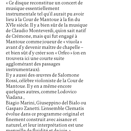
« Ce disque reconstitue un concert de
musique essentiellement
instrumentale tel qu’il aurait pu avoir
lieu à la Cour de Mantoue à la fin du
XVIe siècle. Il y a bien sûr de la musique
de Claudio Monteverdi, qu’on sait natif
de Crémone, mais qui fut engagé à
Mantoue comme joueur de « viuola »
avant d’y devenir maître de chapelle –
et bien sût d’y créer son « Orfeo » (on en
trouvera ici une courte suite
agglomérant des passages
instrumentaux).
Il y a aussi des œuvres de Salomone
Rossi, célèbre violoniste de la Cour de
Mantoue. Il y en a même encore
quelques autres, comme Lodovico
Viadana ,
Biagio Marini, Giuseppino del Bialo ou
Gasparo Zanetti. L’ensemble Clematis
évolue dans ce programme original et
finement construit avec aisance et
naturel, et leur interprétation est une
merveille de fluidité et de joie. »