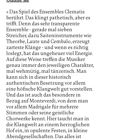
Online .de
« Das Spiel des Ensembles Clematis
berührt. Das klingt pathetisch, aber es
trifft. Denn das sehr transparente
Ensemble - gerade mal sieben
Streicher, dazu Saiteninstrumente wie
Theorbe, Laute und Cembalo, erzeugt
zarteste Klänge - und wenn es richtig
loslegt, hat das ungeheuer viel Energie.
Auf diese Weise treffen die Musiker
genau immer den jeweiligen Charakter,
mal wehmütig, mal tänzerisch. Man
kann sich in dieser historisch
authentischen Besetzung vor allem
eine höfische Klangwelt gut vorstellen.
Und das ist auch das besondere in
Bezug auf Monteverdi, von dem man
vor allem Madrigale für mehrere
Stimmen oder seine geistliche
Chorwerke kennt. Hier taucht man in
die Klangwelt an einem herzoglichen
Hof ein, in opulente Festen, in kleine
Abendgesellschaften. Das alles ist