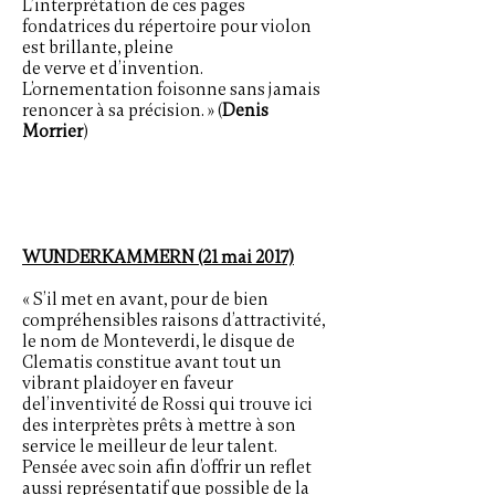
L’interprétation de ces pages
fondatrices du répertoire pour violon
est brillante, pleine
de verve et d’invention.
L’ornementation foisonne sans jamais
renoncer à sa précision. » (
Denis
Morrier
)
WUNDERKAMMERN (21 mai 2017)
« S’il met en avant, pour de bien
compréhensibles raisons d’attractivité,
le nom de Monteverdi, le disque de
Clematis constitue avant tout un
vibrant plaidoyer en faveur
del’inventivité de Rossi qui trouve ici
des interprètes prêts à mettre à son
service le meilleur de leur talent.
Pensée avec soin afin d’offrir un reflet
aussi représentatif que possible de la