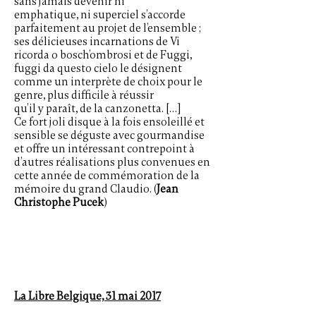
sans jamais devenir ni
emphatique, ni superciel s’accorde
parfaitement au projet de l’ensemble ;
ses délicieuses incarnations de Vi
ricorda o bosch’ombrosi et de Fuggi,
fuggi da questo cielo le désignent
comme un interprète de choix pour le
genre, plus difficile à réussir
qu’il y paraît, de la canzonetta. […]
Ce fort joli disque à la fois ensoleillé et
sensible se déguste avec gourmandise
et offre un intéressant contrepoint à
d’autres réalisations plus convenues en
cette année de commémoration de la
mémoire du grand Claudio. (
Jean
Christophe Pucek
)
La Libre Belgique, 31 mai 2017