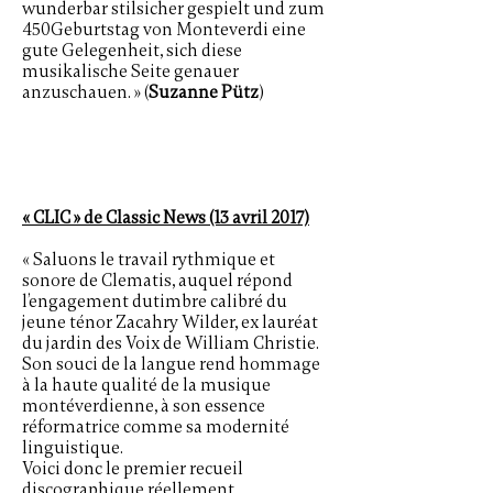
wunderbar stilsicher gespielt und zum
450Geburtstag von Monteverdi eine
gute Gelegenheit, sich diese
musikalische Seite genauer
anzuschauen. » (
Suzanne Pütz
)
« CLIC » de Classic News (13 avril 2017)
« Saluons le travail rythmique et
sonore de Clematis, auquel répond
l’engagement dutimbre calibré du
jeune ténor Zacahry Wilder, ex lauréat
du jardin des Voix de William Christie.
Son souci de la langue rend hommage
à la haute qualité de la musique
montéverdienne, à son essence
réformatrice comme sa modernité
linguistique.
Voici donc le premier recueil
discographique réellement