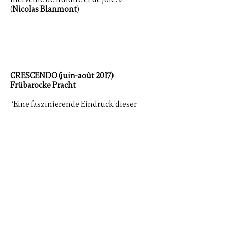
(
Nicolas Blanmont
)
CRESCENDO (juin-août 2017)
Frübarocke Pracht
“Eine faszinierende Eindruck dieser
frühbarocken Farbenpracht gibt das
belgische Ensemble Clematis und der
amerikanische Tenor Zachary Wilder,
Mit dem Programm unter anderem
Sonaten von Salomone Rossi, einem
Zeitgenossen Monteverdis, der wir er
am Hof zu Mantua wirkte.” (
TPR
)