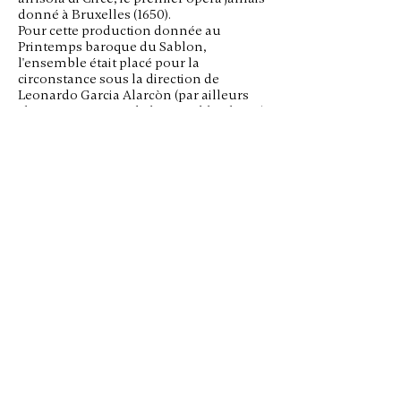
donné à Bruxelles (1650).
Pour cette production donnée au
Printemps baroque du Sablon,
l'ensemble était placé pour la
circonstance sous la direction de
Leonardo Garcia Alarcòn (par ailleurs
claveciniste attitré de l'ensemble Elyma).
Côté disque, l'ensemble Clematis
entreprend le défrichement du
patrimoine musical baroque de son
pays. Après un CD consacré aux
Symphoniae du belge Nicolaus a
Kempis, voici un disque Carolus
Hacquart
(1643-1703)
, autre compositeur
belge, toujours pour la collection
Musica ficta du label Pavane.
Longue vie
donc aux Clematis et qu'ils nous fassent
découvrir toujours plus de joyaux du
répertoire belge. (
Yutha Tep
)