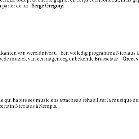
heen. Le tout peut encore gagner en corps et en rondeur, mais g
arler de lui. (
Serge Gregory
)
zikanten van wereldniveau... Een volledig programma Nicolaus à
goede muziek van een nagenoeg onbekende Brusselaar... (
Greet v
me qui habite ses musiciens attachés à réhabiliter la musique du
 certain Nicolaus à Kempis.