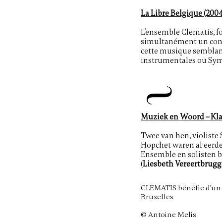
La Libre Belgique (2004
L’ensemble Clematis, fon
simultanément un conce
cette musique semblant 
instrumentales ou Sym
Muziek en Woord – Kla
Twee van hen, violiste 
Hopchet waren al eerder
Ensemble en solisten b
(
Liesbeth Vereertbrug
CLEMATIS bénéfie d'un c
Bruxelles
© Antoine Melis