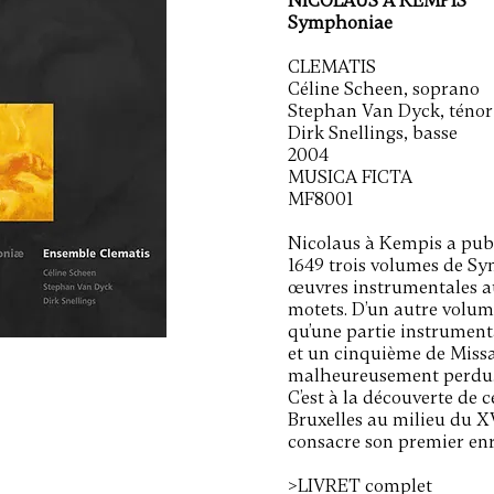
NICOLAUS À KEMPIS
Symphoniae
CLEMATIS
Céline Scheen, soprano
Stephan Van Dyck, ténor
Dirk Snellings, basse
2004
MUSICA FICTA
MF8001
Nicolaus à Kempis a publ
1649 trois volumes de Sy
œuvres instrumentales au
motets. D’un autre volume
qu’une partie instrumenta
et un cinquième de Missa
malheureusement perdu
C’est à la découverte de 
Bruxelles au milieu du XV
consacre son premier en
>LIVRET complet