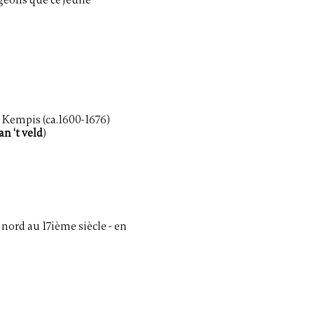
ageons que ce jeune
 Kempis (ca.1600-1676)
an ‘t veld
)
 nord au 17ième siècle - en