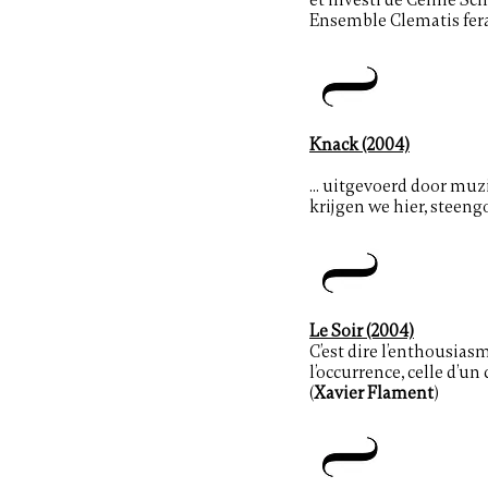
et investi de Céline Sc
Ensemble Clematis fera p
Knack (2004)
... uitgevoerd door mu
krijgen we hier, steen
Le Soir (2004)
C’est dire l’enthousias
l’occurrence, celle d’un
(
Xavier Flament
)