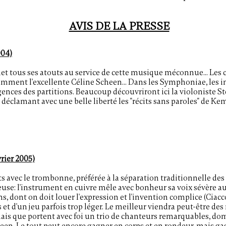
AVIS DE LA PRESSE
004)
 tous ses atouts au service de cette musique méconnue... Les c
otamment l'excellente Céline Scheen... Dans les Symphoniae, les
ences des partitions. Beaucoup découvriront ici la violoniste Sté
déclamant avec une belle liberté les "récits sans paroles" de Kem
vrier 2005)
s avec le trombonne, préférée à la séparation traditionnelle des 
use: l'instrument en cuivre mêle avec bonheur sa voix sévère au
ns, dont on doit louer l'expression et l'invention complice (Ciacc
 et d'un jeu parfois trop léger. Le meilleur viendra peut-être des
mais que portent avec foi un trio de chanteurs remarquables, dom