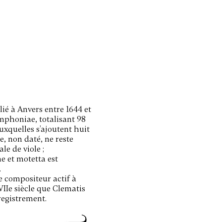
ié à Anvers entre 1644 et
mphoniae, totalisant 98
xquelles s’ajoutent huit
, non daté, ne reste
le de viole ;
e et motetta est
.
ce compositeur actif à
IIe siècle que Clematis
registrement.