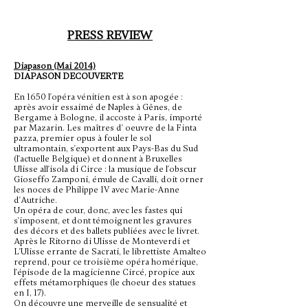
PRESS REVIEW
Diapason (Mai 2014)
DIAPASON DECOUVERTE
En 1650 l'opéra vénitien est à son apogée :
après avoir essaimé de Naples à Gênes, de
Bergame à Bologne, il accoste à Paris, importé
par Mazarin. Les maîtres d' oeuvre
de la Finta
pazza, premier opus à fouler le sol
ultramontain, s'exportent aux Pays-Bas du Sud
(l'actuelle Belgique) et donnent à Bruxelles
Ulisse all'isola di Circe : la musique de l'obscur
Gioseffo Zamponi, émule de Cavalli, doit orner
les noces de Philippe IV avec Marie-Anne
d'Autriche.
Un opéra de cour, donc, avec les fastes qui
s'imposent, et dont témoignent les gravures
des décors et des ballets publiées avec le livret.
Après le Ritorno di Ulisse de Monteverdi et
L'Ulisse errante de Sacrati, le librettiste Amalteo
reprend, pour ce troisième opéra homérique,
l'épisode de la magicienne Circé, propice aux
effets métamorphiques (le choeur des statues
en I, 17).
On découvre une merveille de sensualité et