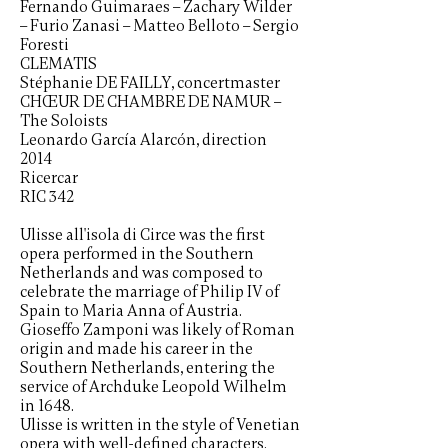
Fernando Guimaraes – Zachary Wilder
– Furio Zanasi – Matteo Belloto – Sergio
Foresti
CLEMATIS
Stéphanie DE FAILLY, concertmaster
CHŒUR DE CHAMBRE DE NAMUR –
The Soloists
Leonardo García Alarcón, direction
2014
Ricercar
RIC 342
Ulisse all'isola di Circe was the first
opera performed in the Southern
Netherlands and was composed to
celebrate the marriage of Philip IV of
Spain to Maria Anna of Austria.
Gioseffo Zamponi was likely of Roman
origin and made his career in the
Southern Netherlands, entering the
service of Archduke Leopold Wilhelm
in 1648.
Ulisse is written in the style of Venetian
opera with well-defined characters.