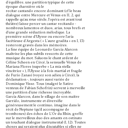
d'équilibre, une partition typique de cette
époque charnière où le
recitar cantando encore dominant (cf le beau
dialogue entre Mercure et Vénus en II, 2, qui
rappelle qu'au xvue siècle, l'opéra est avant tout
théâtre) laisse percer un cantar recitando -
nombreux lamentos et duos, arias, tous brefs et
d'une grande séduction mélodique. La
première scène d'Ulysse ou encore l'aria
facétieuse d'Argesta ( « L'aure gradita » en I, 13)
resteront gravés dans les mémoires.
La fine équipe de Leonardo Garcia Alarcon
maîtrise les plus subtils ressorts de cette
musique du mot. Saluons le chant ardent de
Céline Scheen en Circé, la sensuelle Vénus de
Mariana Flores (superbe « La mia stella
vincitrice » ), l'Ulysse à la fois martial et fragile
de Furio Zanasi (voyez son adieu à Circé), la
déclamation -, toujours aussi variée de
Dominique Visse. Tous (malgré le Satiro
venteux de Fabian Schofrin) servent à merveille
une partition d'une richesse
incroyable.
Garcia Alarcon, dans le sillage de son maître
Garrido, instrumente et diversifie
généreusement le continuo, imagine dans le
récit de Neptune (qu'il accompagne de
trombones) des échos de L'Or du Rhin, greffe
sur le merveilleux duo des amants en ostinato
un touchant dialogue instrumental (I, 12). Toutes
choses qui seraient plus discutables si elles ne