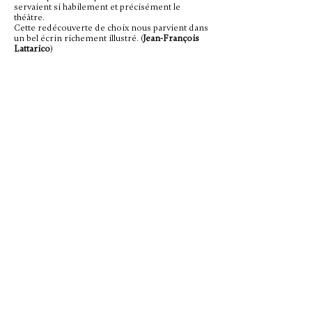
servaient si habilement et précisément le
théâtre.
Cette redécouverte de choix nous parvient dans
un bel écrin richement illustré. (
Jean-François
Lattarico
)
La Libre Belgique (18 mars 2014)
Evénement que la publication en CD (avec un
luxueux livret format DVD) de ce "Ulisse all'isola
di Circe".
Parce que, même si son compositeur Gioseffo
Zamponi (1600/10-1662) est tombé dans l'oubli,
il s'agit bien du tout premier opéra donné à
Bruxelles. Une commande de l'Archiduc
Léopold pour fêter le mariage de Philippe IV
d'Espagne en 1650.
Mais aussi parce que l'œuvre, contant un
épisode de l'Odyssée et nourrie des meilleures
influences vénitiennes (le Monteverdi du
"Couronnement de Poppée" et Cavalli), est une
révélation de tout premier plan.
Last but not least, il y a une interprétation
brillantissime : direction éminemment
théâtrale de Leonardo Garcia-Alarcon,