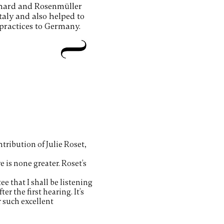
hard and Rosenmüller
Italy and also helped to
 practices to Germany.
ntribution of Julie Roset,
e is
none greater. Roset’s
e that I shall be listening
r the first hearing. It’s
r such excellent