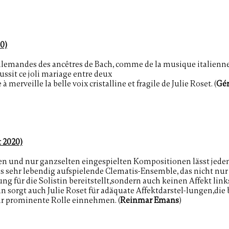
0)
allemandes des ancêtres de Bach, comme de la musique italienn
ssit ce joli mariage entre deux
 merveille la belle voix cristalline et fragile de Julie Roset. (
Gér
 2020)
 und nur ganzselten eingespielten Kompositionen lässt jedenf
as sehr lebendig aufspielende
Clematis-Ensemble, das nicht nur
rung
für die Solistin bereitstellt,sondern auch keinen Affekt links
n sorgt auch Julie Roset für adäquate Affektdarstel-lungen,die 
hr prominente Rolle einnehmen. (
Reinmar Emans
)