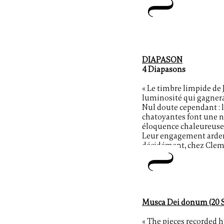
DIAPASON
4 Diapasons
« Le timbre limpide de J
luminosité qui gagnerait
Nul doute
cependant : 
chatoyantes font une no
éloquence chaleureuse d
Leur engagement
arden
décidément, chez Clemati
Musca Dei donum (20 
« The pieces recorded 