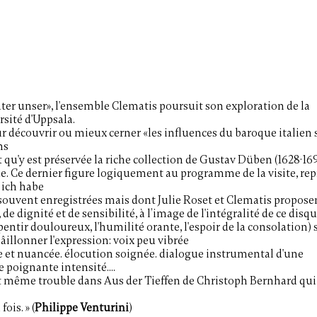
ater unser», l'ensemble Clematis poursuit son exploration de la
rsité d'Uppsala.
our découvrir ou mieux
cerner «les influences du baroque italien 
ns
t qu'y est préservée la riche collection de Gustav Düben (1628·
169
e. Ce dernier figure logiquement au programme de la visite, re
 ich habe
 souvent enregistrées mais dont Julie Roset et Clematis propose
de dignité et de s
ensibilité, à l’image de l'intégralité de ce disq
epentir douloureux, l'humilité orante, l'espoir de la consolation)
âillonner l'expression: voix peu vibrée
 et nuancée. élocution soignée. dialogue instrumental d'une
 poignante intensité....
t même trouble
dans Aus der Tieffen de Christoph Bernhard qui
fois. » (
Philippe Venturini
)