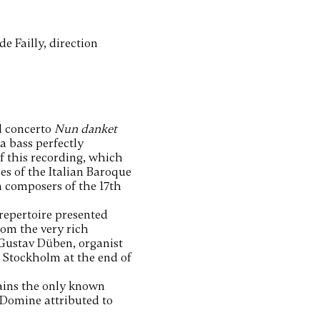
de Failly, direction
 concerto
Nun danket
a bass perfectly
f this recording, which
ces of the Italian Baroque
 composers of the 17th
 repertoire presented
om the very rich
 Gustav Düben, organist
 Stockholm at the end of
tains the only known
i Domine attributed to