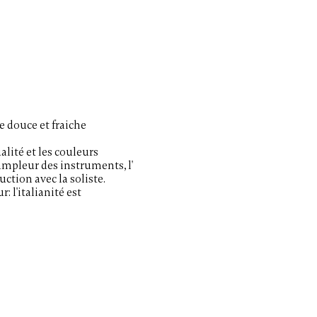
e douce et fraiche
alité et les
couleurs
ampleur des instruments, l'
ction avec la soliste.
: l'italianité est