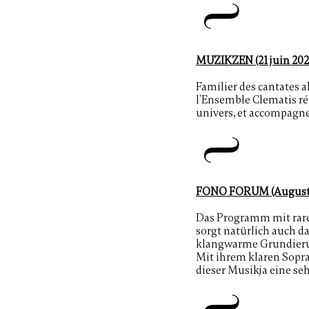
MUZIKZEN (21 juin 202
Familier des cantates 
l’Ensemble Clematis réu
univers, et accompagne à
FONO FORUM (August
Das Programm mit raren
sorgt natürlich auch d
klangwarme Grundie
Mit ihrem klaren Sopra
dieser Musikja eine se