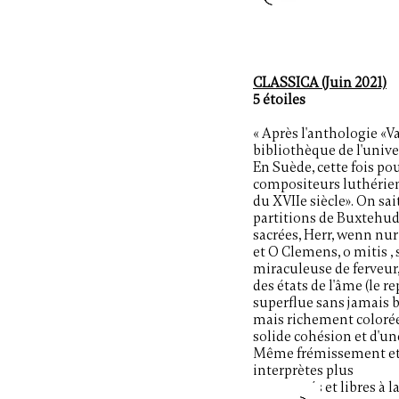
CLASSICA (Juin 2021)
5 étoiles
« Après l'anthologie «V
bibliothèque de l'unive
En Suède, cette fois p
compositeurs luthérie
du XVIIe siècle». On sai
partitions de Buxtehud
sacrées, Herr, wenn nur
et O Clemens, o mitis ,
miraculeuse de ferveur, 
des états de l'âme (le r
superflue sans jamais b
mais richement colorée
solide cohésion et d'une
Même frémissement e
interprètes plus
concentrés et libres à la 