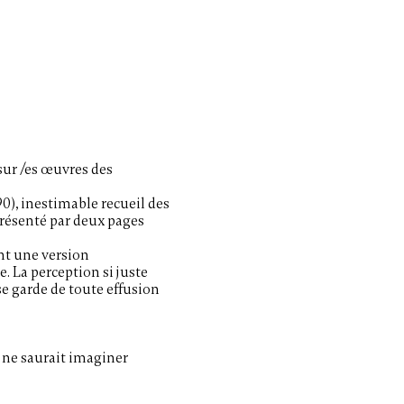
sur /es œuvres des
0), inestimable recueil des
présenté par deux pages
nt une version
ue. La perception si juste
 se garde de toute effusion
 ne saurait imaginer