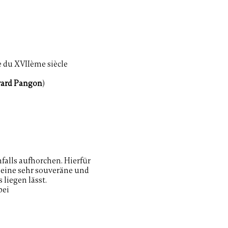
e du XVIIème siècle
ard Pangon
)
alls aufhorchen. Hierfür
 eine sehr souveräne und
 liegen lässt.
bei