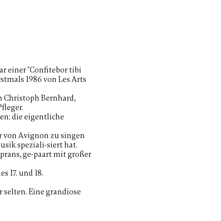
 einer "Confitebor tibi
stmals 1986 von Les Arts
n Christoph Bernhard,
fleger.
n; die eigentliche
per von Avignon zu singen
sik speziali-siert hat.
prans, ge-paart mit großer
s 17. und 18.
r selten. Eine grandiose