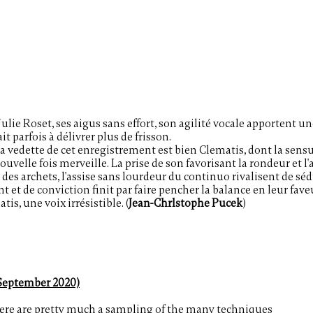
ulie Roset, ses aigus sans effort, son agilité vocale apportent un
 parfois à délivrer plus de frisson.
la vedette de cet enregistrement est bien Clematis, dont la sensu
uvelle fois merveille. La prise de son favorisant la
rondeur et l'
es archets, l'assise
sans lourdeur du continuo rivalisent de sédu
t et de conviction finit par faire pencher la balance en leur faveur
s, une voix irrésistible. (
Jean-Chrlstophe Pucek
)
September 2020)
here are pretty much a sampling of the many techniques