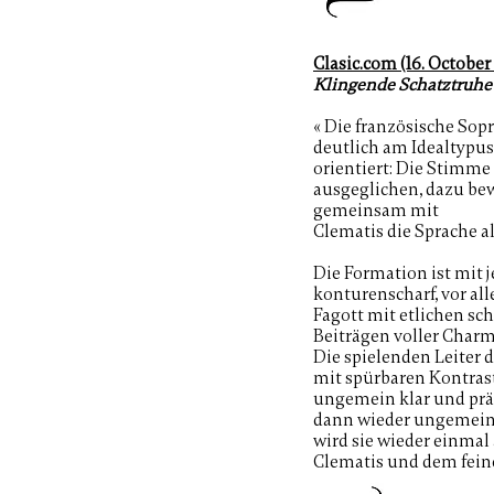
Clasic.com (16. October
Klingende Schatztruhe
« Die französische Sopr
deutlich am Idealtypu
orientiert: Die Stimme 
ausgeglichen, dazu be
gemeinsam mit
Clematis die Sprache al
Die Formation ist mit j
konturenscharf, vor a
Fagott mit etlichen sc
Beiträgen voller Charme
Die spielenden Leiter d
mit spürbaren Kontrast
ungemein klar und präzi
dann wieder ungemein
wird sie wieder einma
Clematis und dem feinen