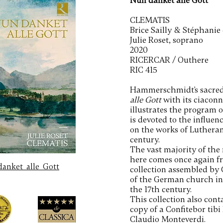
Nun danket alle Gott
CLEMATIS
Brice Sailly & Stéphanie 
Julie Roset, soprano
2020
RICERCAR / Outhere
RIC 415
Hammerschmidt's sacred
alle Gott
with its ciaconn
illustrates the program o
is devoted to the influen
on the works of Lutheran
century.
The vast majority of the
here comes once again fr
danket_alle_Gott
collection assembled by
of the German church in
the 17th century.
This collection also con
copy of a Confitebor tib
Claudio Monteverdi.