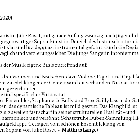
 2020)
anistin Julie Roset, mit gerade Anfang zwanzig noch jugendlich 
s gegenwärtiger Soprankunst im Bereich des
historisch informi
ist klar und luzide, quasi
instrumental geführt, durch die Regi
weglich und
verzierungssicher. Die junge Sängerin intoniert ma
s der Musik eigene Basis zutreffend auf.
e drei Violinen und Bratschen, dazu Violone, Fagott und Orgel fa
llem zu edel klingender Gemeinsamkeit
verbunden. Nicolas Rose
hön gezeichneten
 und spezifischer Virtuosität.
es Ensembles, Stéphanie de Failly und Brice Sailly lassen die Sä
en; das dynamische Tableau ist mild gestuft. Das Klangbild ist
s, zuweilen fast scharf in seiner strukturellen Qualität – und
 harmonisch und versöhnt. Schatztruhe Düben-Sammlung: Hi
l aufgeklappt. Getragen vom schönen Ensembleklang von
 Sopran von Julie Roset. » (
Matthias Lange
)