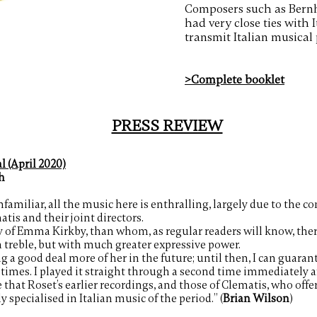
Composers such as Bern
had very close ties with 
transmit Italian musical
>Complete booklet
PRESS REVIEW
 (April 2020)
h
amiliar, all the music here is enthralling, largely due to
the co
tis and their joint directors.
y of Emma Kirkby, than whom, as regular readers will know, ther
 a treble, but with much greater expressive
power.
g a good deal more of her in the future; until then, I can
guarante
times. I played it straight
through a second time immediately afte
e
that Roset’s earlier recordings, and those of Clematis, who offe
 specialised in Italian music of the period.” (
Brian Wilson
)