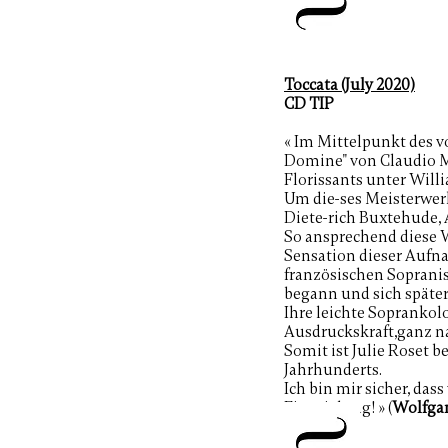
Toccata (July 2020)
CD TIP
« Im Mittelpunkt des v
Domine" von Claudio Mo
Florissants unter Wil
Um die-ses Meisterwerk
Diete-rich Buxtehude,
So ansprechend diese 
Sensation dieser Aufn
französischen Sopranist
begann und sich späte
Ihre leichte Sopranko
Ausdruckskraft,ganz na
Somit ist Julie Roset b
Jahrhunderts.
Ich bin mir sicher, das
Einspielung! » (
Wolfga