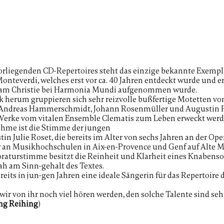
orliegenden CD-Repertoires steht das einzige bekannte Exemplar
nteverdi, welches erst vor ca.
40 Jahren entdeckt wurde und er
liam
Christie bei Harmonia Mundi aufgenommen wurde.
 herum gruppieren sich sehr reizvolle bußfertige Motetten vo
 Andreas Hammerschmidt, Johann Rosenmüller und Augustin P
Werke vom vitalen Ensemble Clematis zum Leben erweckt werde
ahme ist die Stimme der jungen
in Julie Roset, die bereits im Alter von sechs Jahren an der O
r an Musikhochschulen in Aix-en-Provence
und Genf auf Alte Mu
loraturstimme besitzt
die Reinheit und Klarheit eines Knabenso
h am Sinn-gehalt des Textes.
ereits in jun-gen Jahren eine
ideale Sängerin für das Repertoire de
s wir von ihr noch viel hören werden, den solche Talente sind seh
ng Reihing
)