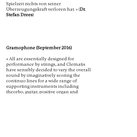
Spielzeit nichts von seiner
Überzeugungskraft verloren hat. » (
Dr.
Stefan Drees
)
Gramophone (September 2016)
« All are essentially designed for
performance by strings, and Clematis
have sensibly decided to vary the overall
sound by imaginatively scoring the
continuo lines for a wide range of
supporting instruments including
theorbo, guitar, positive organ and
harpsichord.
This welcome variety increases the
almost kaleidoscopic shifting of focus,
for all these works are short. Legrenzi’s
real gifts lie in writing catchy tunes, the
adroit
manipulation of short motifs and
attractive quasi-fugato writing.