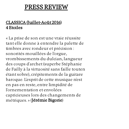
PRESS REVIEW
CLASSICA (Juillet-Août 2016)
4 Etoiles
« La prise de son est une vraie réussite
tant elle donne à entendre la palette de
timbres avec rondeur et précision :
sonorités mouillées de l’orgue,
vrombissements du dulcian, langueur
des coups d’archet (superbe Stéphanie
de Failly à la virtuosité sans faille touten
étant sobre), crépitements de la guitare
baroque. L’esprit de cette musique n’est
en pas en reste, entre limpidité de
l’ornementation et envolées
capricieuses lors des changements de
métriques. » (
Jérémie Bigorie
)