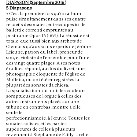
DIAPASON (Septembre 2016 )
5 Diapasons
« C'est la première fois qu'un album
puise simultanément dans ses quatre
recueils desonates, entrecoupés ici de
balletti e correnti empruntés au
posthume Opus 16 (1691). La réussite est
totale, due aussi bien aux archets de
Clematis qu'aux soins experts de Jérôme
Lejeune, patron du label, preneur de
son, et violiste de l'ensemble pour l'une
des vingt-quatre plages. A ses notes
érudites répond, au dos du livret, une
photographie éloquente de l'église de
Molfetta, où ont été enregistrées la
plupart des sonates da chiesa.
La spatialisation, qui unit les couleurs
somptueuses de l'orgue à celles des
autres instruments placés sur une
tribune en contrebas, montre à elle
seule le
perfectionnisme ici à l'œuvre. Toutes les
sonates solistes et les parties
supérieures de celles à plusieurs
reviennent à Stéphanie de Failly : archet