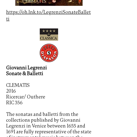
https://oh.lnk.to/LegrenziSonateBallet
ti
Giovanni Legrenzi
Sonate & Balletti
CLEMATIS
2016
Ricercar/ Outhere
RIC 356
The sonatas and balletti from the
collections published by Giovanni
Legrenzi in Venice between 1655 and
1691 are fully representative of the state