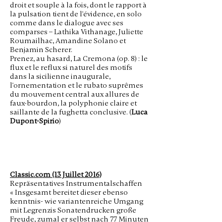
droit et souple à la fois, dont le rapport à
la pulsation tient de l'évidence, en solo
comme dans le dialogue avec ses
comparses – Lathika Vithanage, Juliette
Roumailhac, Amandine Solano et
Benjamin Scherer.
Prenez, au hasard, La Cremona (op. 8) : le
flux et le reflux si naturel des motifs
dans la sicilienne inaugurale,
l'ornementation et le rubato suprêmes
du mouvement central aux allures de
faux-bourdon, la polyphonie claire et
saillante de la fughetta conclusive. (
Luca
Dupont-Spirio
)
Classic.com (13 Juillet 2016)
Repräsentatives Instrumentalschaffen
« Insgesamt bereitet dieser ebenso
kenntnis- wie variantenreiche Umgang
mit Legrenzis Sonatendrucken große
Freude, zumal er selbst nach 77 Minuten